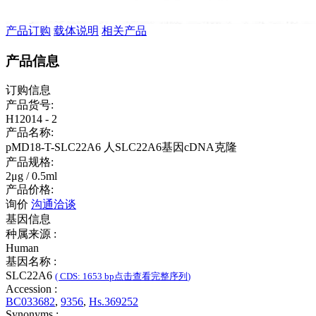
产品订购
载体说明
相关产品
产品信息
订购信息
产品货号:
H12014 - 2
产品名称:
pMD18-T-SLC22A6
人SLC22A6基因cDNA克隆
产品规格:
2μg / 0.5ml
产品价格:
询价
沟通洽谈
基因信息
种属来源 :
Human
基因名称 :
SLC22A6
( CDS: 1653 bp
点击查看完整序列
)
Accession :
BC033682
,
9356
,
Hs.369252
Synonyms :