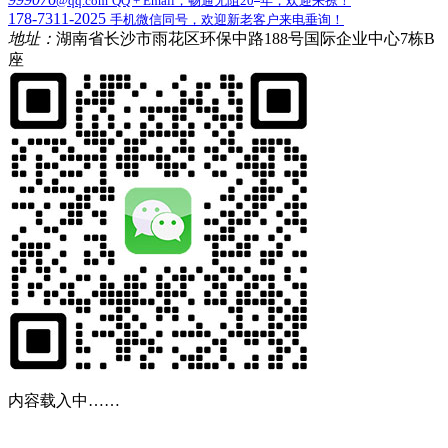
@qq.com
QQ + Email，畅通无阻20
年，欢迎来撩！
178-7311-2025
手机微信同号，欢迎新老客户来电垂询！
地址：
湖南省长沙市雨花区环保中路188号国际企业中心7栋B
座
内容载入中……