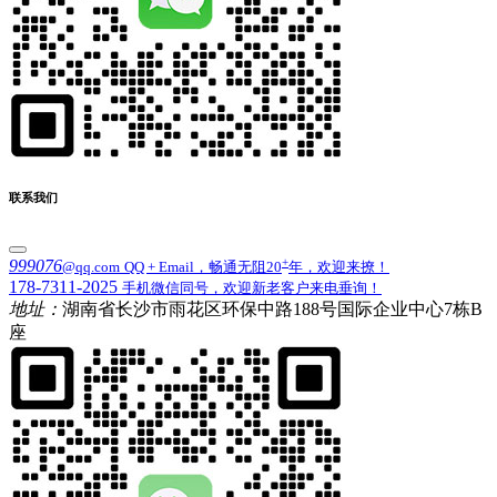
联系我们
+
999076
@qq.com
QQ + Email，畅通无阻20
年，欢迎来撩！
178-7311-2025
手机微信同号，欢迎新老客户来电垂询！
地址：
湖南省长沙市雨花区环保中路188号国际企业中心7栋B
座