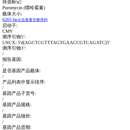
筛选标记:
Puromycin (嘌呤霉素)
载体大小:
6265 bp
点击查看完整序列
启动子:
CMV
测序引物5’:
LNCX: 5'd[AGCTCGTTTAGTGAACCGTCAGATC]3'
测序引物3’:
/
报告基因:
/
是否基因产品载体:
/
产品列表中显示排序:
/
基因产品子货号:
/
基因产品规格:
/
基因产品报价:
/
基因产品货期: