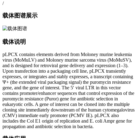
/
载体图谱展示
载体说明
pLPCX contains elements derived from Moloney murine leukemia
virus (MoMuLV) and Moloney murine sarcoma virus (MoMuSV),
and is designed for retroviral gene delivery and expression (1–3).
Upon transfection into a packaging cell line, pLPCX transiently
expresses, or integrates and stably expresses, a transcript containing
Ψ+ (the extended viral packaging signal) the puromycin resistance
gene, and the gene of interest. The 5′ viral LTR in this vector
contains promoter/enhancer sequences that control expression of the
puromycin resistance (Puror) gene for antibiotic selection in
eukaryotic cells. A gene of interest can be cloned into the multiple
cloning site immediately downstream of the human cytomegalovirus
(CMV) immediate early promoter (PCMV IE). pLPCX also
includes the Col E1 origin of replication and E. coli Ampr gene for
propagation and antibiotic selection in bacteria.