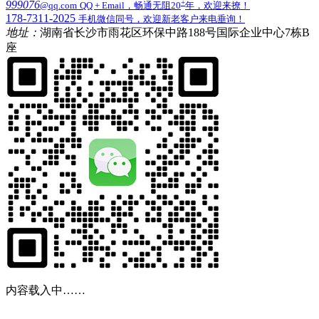
+
999076
@qq.com
QQ + Email，畅通无阻20
年，欢迎来撩！
178-7311-2025
手机微信同号，欢迎新老客户来电垂询！
地址：
湖南省长沙市雨花区环保中路188号国际企业中心7栋B
座
内容载入中……